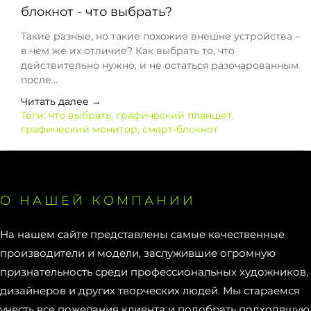
блокнот - что выбрать?
Такие разные, но такие похожие внешне устройства –
в чем же их отличие? Как выбрать то, что
действительно нужно, и не остаться разочарованным
после...
Читать далее →
Теги:
что выбрать
,
графический планшет
,
графический монитор
,
смарт-блокнот
О НАШЕЙ КОМПАНИИ
На нашем сайте представлены самые качественные
производители и модели, заслужившие огромную
признательность среди профессиональных художников,
дизайнеров и других творческих людей. Мы стараемся
учесть все пожелания клиента и подобрать подходящую