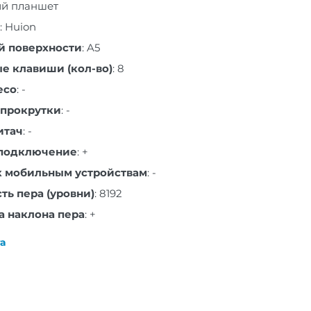
ий планшет
:
Huion
й поверхности
:
A5
е клавиши (кол-во)
:
8
есо
:
-
 прокрутки
:
-
итач
:
-
 подключение
:
+
 мобильным устройствам
:
-
ть пера (уровни)
:
8192
а наклона пера
:
+
а