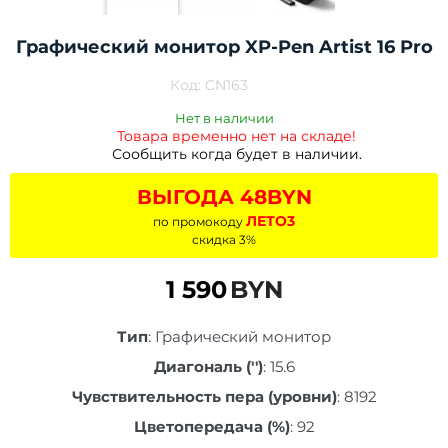
Графический монитор XP-Pen Artist 16 Pro
Код:
CN163
Нет в наличии
Товара временно нет на складе!
Сообщить когда будет в наличии.
ВЫГОДА 48BYN
ЛЕТО3
по промокоду
скидка 3%
1 590
BYN
Тип
:
Графический монитор
Диагональ ('')
:
15.6
Чувствительность пера (уровни)
:
8192
Цветопередача (%)
:
92