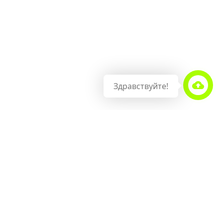
Здравствуйте!
О НАШЕЙ КОМПАНИИ
На нашем сайте представлены самые качественные
производители и модели, заслужившие огромную
признательность среди профессиональных художников,
дизайнеров и других творческих людей. Мы стараемся